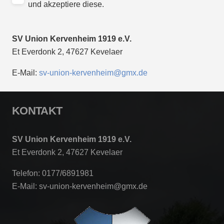
und akzeptiere diese.
SV Union Kervenheim 1919 e.V.
Et Everdonk 2, 47627 Kevelaer
E-Mail:
sv-union-kervenheim@gmx.de
KONTAKT
SV Union Kervenheim 1919 e.V.
Et Everdonk 2, 47627 Kevelaer
Telefon: 0177/6891981
E-Mail: sv-union-kervenheim@gmx.de